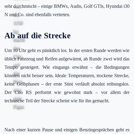
von
sehr durchmischt – einige BMWs, Audis, Golf GTIs, Hyundai i30
nur
N und Co. sind ebenfalls vertreten.
1150
kg
Ab auf die Strecke
macht
der
Um 10 Uhr geht es pünktlich los. In der ersten Runde werden wie
Clio
üblich Fahrzeug und Reifen aufgewärmt, ab Runde zwei wird das
auf
Tempo gesteigert. Wie eingangs erwähnt – die Bedingungen
der
könnten nicht besser sein. Ideale Temperaturen, trockene Strecke,
Piste
keine Gelbphasen – der erste Stint verläuft absolut reibungslos.
eine
Der Clio RS performt wie gewohnt stark – vor allem der
gute
technische Teil der Strecke scheint wie für ihn gemacht.
Figur.
Nach einer kurzen Pause und einigen Benzingesprächen geht es