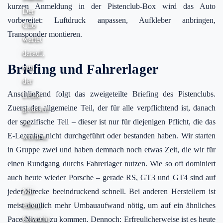
kurzen Anmeldung in der Pistenclub-Box wird das Auto
Der
vorbereitet: Luftdruck anpassen, Aufkleber anbringen,
Clio
Transponder montieren.
wartet
darauf,
Briefing und Fahrerlager
von
der
Anschließend folgt das zweigeteilte Briefing des Pistenclubs.
Leine
Zuerst der allgemeine Teil, der für alle verpflichtend ist, danach
gelassen
der spezifische Teil – dieser ist nur für diejenigen Pflicht, die das
zu
E-Learning nicht durchgeführt oder bestanden haben. Wir starten
werden.
in Gruppe zwei und haben demnach noch etwas Zeit, die wir für
einen Rundgang durchs Fahrerlager nutzen. Wie so oft dominiert
auch heute wieder Porsche – gerade RS, GT3 und GT4 sind auf
Mit
jeder Strecke beeindruckend schnell. Bei anderen Herstellern ist
einem
meist deutlich mehr Umbauaufwand nötig, um auf ein ähnliches
Gewicht
Pace-Niveau zu kommen. Dennoch: Erfreulicherweise ist es heute