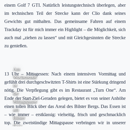
einem Golf 7 GTI. Natürlich leistungstechnisch überlegen, aber
im technischen Teil der Strecke kann der Clio dank seines
Gewichts gut mithalten. Das gemeinsame Fahren auf einem
Trackday ist für mich immer ein Highlight – die Möglichkeit, sich
auch mal „ziehen zu lassen“ und mit Gleichgesinnten die Strecke
zu genießen.
Am
13 Uhr – Mittagessen: Nach einem intensiven Vormittag und
Wochenende
gefühlt drei durchgeschwitzten T-Shirts ist eine Stärkung dringend
ist
nötig. Die Verpflegung gibt es im Restaurant „Turn One“. Am
die
Ende der Start-Ziel-Geraden gelegen, bietet es von seiner Anhöhe
Mittagspause
einen tollen Blick über das Areal des Bilster Bergs. Das Essen ist
am
– wie immer – erstklassig: vielseitig, frisch und geschmacklich
Bilster
top. Die zweistündige Mittagspause verbringen wir in unserer
Berg