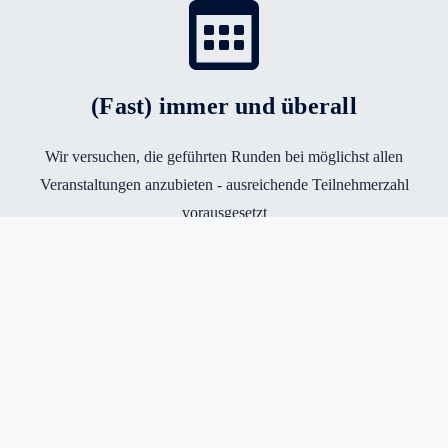
(Fast) immer und überall
Wir versuchen, die geführten Runden bei möglichst allen
Veranstaltungen anzubieten - ausreichende Teilnehmerzahl
vorausgesetzt
Die Strecke in einer kleinen Gruppe
kennenlernen
Bei den meisten unserer Trackdays bieten wir sogenannte geführte
Runden an, die Du gegen einen