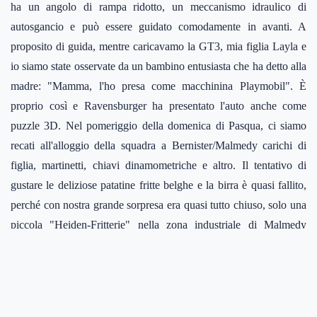
ha un angolo di rampa ridotto, un meccanismo idraulico di
autosgancio e può essere guidato comodamente in avanti. A
proposito di guida, mentre caricavamo la GT3, mia figlia Layla e
io siamo state osservate da un bambino entusiasta che ha detto alla
madre: "Mamma, l'ho presa come macchinina Playmobil". È
proprio così e Ravensburger ha presentato l'auto anche come
puzzle 3D. Nel pomeriggio della domenica di Pasqua, ci siamo
recati all'alloggio della squadra a Bernister/Malmedy carichi di
figlia, martinetti, chiavi dinamometriche e altro. Il tentativo di
gustare le deliziose patatine fritte belghe e la birra è quasi fallito,
perché con nostra grande sorpresa era quasi tutto chiuso, solo una
piccola "Heiden-Fritterie" nella zona industriale di Malmedy
serviva ancora crocchette di carne e patatine fritte.
Il lunedì di Pasqua ha accolto Layla con temperature basse e me
con un nervosismo crescente. Per me è sempre così, appena vedo