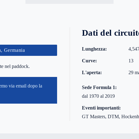
Dati del circui
Lunghezza:
4,54
, Germania
Curve:
13
nte nel paddock.
L'aperta:
29 m
remo via email dopo la
Sede Formula 1:
dal 1970 al 2019
Eventi importanti:
GT Masters, DTM, Hockenhe