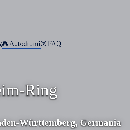
g
Autodromi
FAQ
im-Ring
aden-Württemberg, Germania