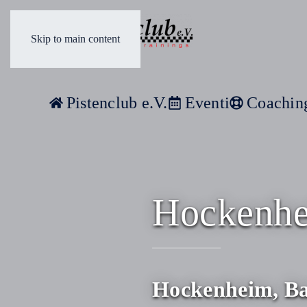
Skip to main content
Pistenclub e.V.
Eventi
Coachin
Hockenhe
Hockenheim, B