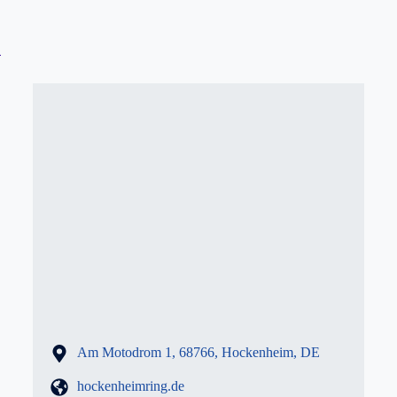
i
Hotel
Motodrom
Am Motodrom 1, 68766, Hockenheim, DE
hockenheimring.de