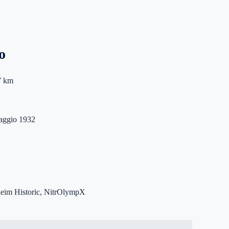
to
7 km
aggio 1932
im Historic, NitrOlympX