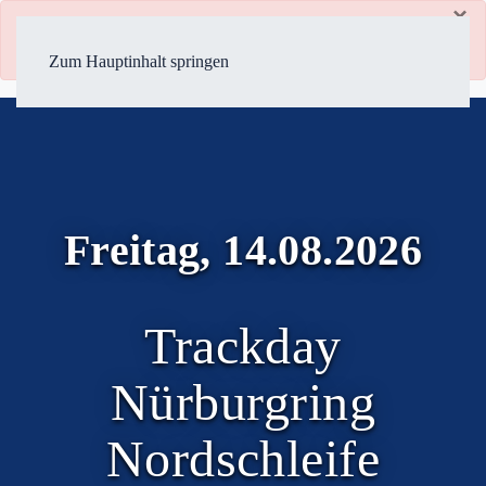
×
danger
Es tut uns leid, die Veranstaltung ist voll und wir können
keine weiteren Anmeldungen mehr annehmen.
Zum Hauptinhalt springen
Freitag, 14.08.2026
Trackday
Nürburgring
Nordschleife