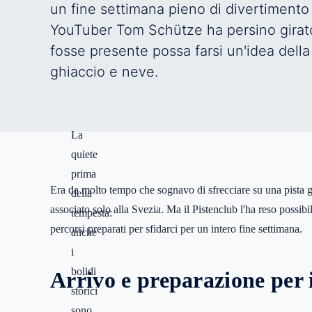
un fine settimana pieno di divertimento 
YouTuber Tom Schütze ha persino girat
fosse presente possa farsi un'idea della 
ghiaccio e neve.
La
quiete
prima
Era da molto tempo che sognavo di sfrecciare su una pista g
della
associato solo alla Svezia. Ma il Pistenclub l'ha reso possib
tempesta:
percorsi preparati per sfidarci per un intero fine settimana.
anche
i
bolidi
Arrivo e preparazione per i
storici
sono