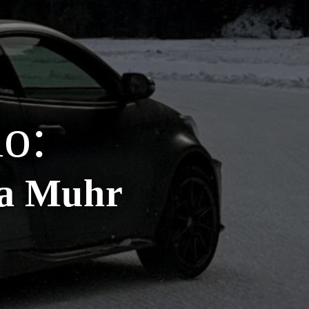
io:
 a Muhr