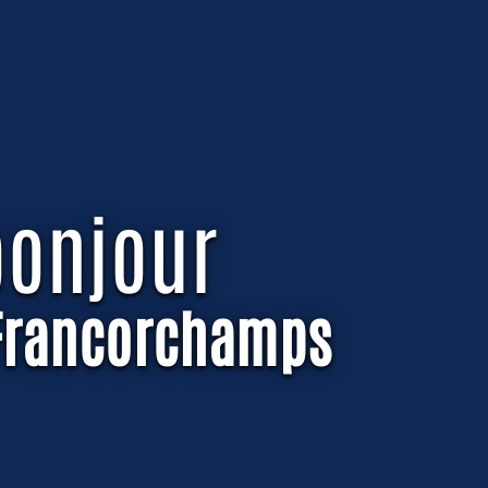
bonjour
-Francorchamps