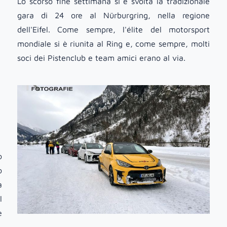
Lo scorso fine settimana si è svolta la tradizionale
gara di 24 ore al Nürburgring, nella regione
dell'Eifel. Come sempre, l'élite del motorsport
mondiale si è riunita al Ring e, come sempre, molti
soci dei Pistenclub e team amici erano al via.
o
o
a
l
e