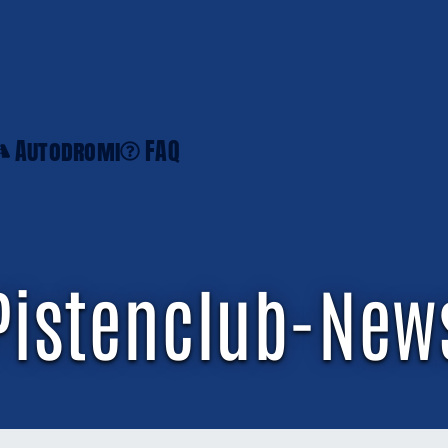
Autodromi
FAQ
Pistenclub-New