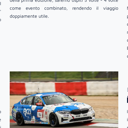
della prima edizione, saremo ospiti 5 volte - 4 volte
l
come evento combinato, rendendo il viaggio
'
doppiamente utile.
o
o
e
i