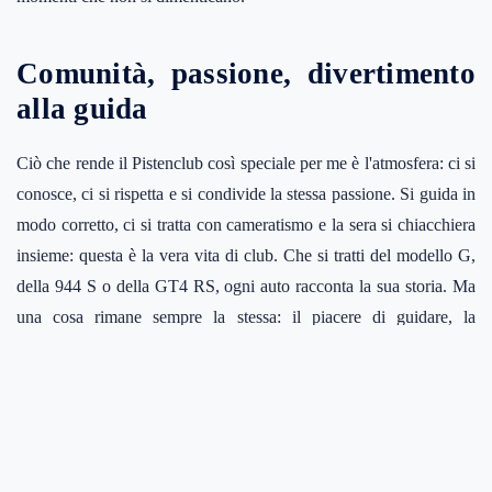
Comunità, passione, divertimento
alla guida
Ciò che rende il Pistenclub così speciale per me è l'atmosfera: ci si
conosce, ci si rispetta e si condivide la stessa passione. Si guida in
modo corretto, ci si tratta con cameratismo e la sera si chiacchiera
insieme: questa è la vera vita di club. Che si tratti del modello G,
della 944 S o della GT4 RS, ogni auto racconta la sua storia. Ma
una cosa rimane sempre la stessa: il piacere di guidare, la
comunità e l'adrenalina quando si è sulla griglia di partenza. Non
vedo l'ora che arrivi la prossima stagione, con nuovi circuiti, nuovi
incontri e tante altre giornate perfette con il Pistenclub sulla
traiettoria ideale.