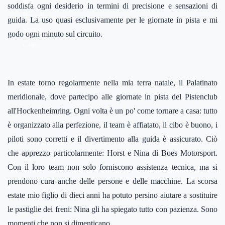
alla
soddisfa ogni desiderio in termini di precisione e sensazioni di
Porsche
guida. La uso quasi esclusivamente per le giornate in pista e mi
Sports
godo ogni minuto sul circuito.
Cup.
In estate torno regolarmente nella mia terra natale, il Palatinato
meridionale, dove partecipo alle giornate in pista del Pistenclub
all'Hockenheimring. Ogni volta è un po' come tornare a casa: tutto
è organizzato alla perfezione, il team è affiatato, il cibo è buono, i
piloti sono corretti e il divertimento alla guida è assicurato. Ciò
che apprezzo particolarmente: Horst e Nina di Boes Motorsport.
Con il loro team non solo forniscono assistenza tecnica, ma si
prendono cura anche delle persone e delle macchine. La scorsa
estate mio figlio di dieci anni ha potuto persino aiutare a sostituire
le pastiglie dei freni: Nina gli ha spiegato tutto con pazienza. Sono
momenti che non si dimenticano.