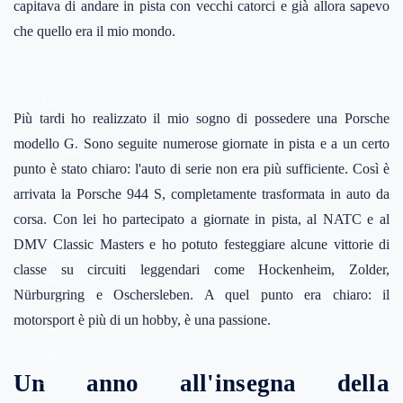
capitava di andare in pista con vecchi catorci e già allora sapevo
che quello era il mio mondo.
La
Più tardi ho realizzato il mio sogno di possedere una Porsche
911
modello G. Sono seguite numerose giornate in pista e a un certo
modello
punto è stato chiaro: l'auto di serie non era più sufficiente. Così è
G
arrivata la Porsche 944 S, completamente trasformata in auto da
non
corsa. Con lei ho partecipato a giornate in pista, al NATC e al
è
DMV Classic Masters e ho potuto festeggiare alcune vittorie di
un'auto
classe su circuiti leggendari come Hockenheim, Zolder,
da
Nürburgring e Oschersleben. A quel punto era chiaro: il
pista
motorsport è più di un hobby, è una passione.
pura,
ma
Un anno all'insegna della
si