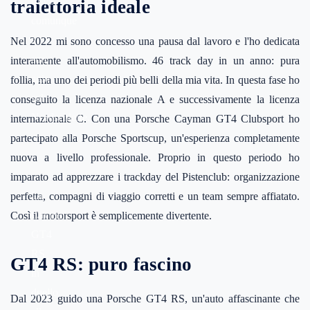
trova
traiettoria ideale
comunque
a
Nel 2022 mi sono concesso una pausa dal lavoro e l'ho dedicata
suo
interamente all'automobilismo. 46 track day in un anno: pura
agio
follia, ma uno dei periodi più belli della mia vita. In questa fase ho
sul
conseguito la licenza nazionale A e successivamente la licenza
Nordschleife.
internazionale C. Con una Porsche Cayman GT4 Clubsport ho
partecipato alla Porsche Sportscup, un'esperienza completamente
nuova a livello professionale. Proprio in questo periodo ho
imparato ad apprezzare i trackday del Pistenclub: organizzazione
La
perfetta, compagni di viaggio corretti e un team sempre affiatato.
Cayman
Così il motorsport è semplicemente divertente.
GT4
RS
GT4 RS: puro fascino
in
duello
Dal 2023 guido una Porsche GT4 RS, un'auto affascinante che