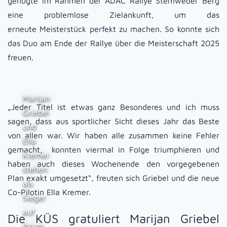
genügte im Rahmen der ADAC Rallye Stemweder Berg
eine problemlose Zielankunft, um das
erneute Meisterstück perfekt zu machen. So konnte sich
das Duo am Ende der Rallye über die Meisterschaft 2025
freuen.
Marijan
„Jeder Titel ist etwas ganz Besonderes und ich muss
Griebel
sagen, dass aus sportlicher Sicht dieses Jahr das Beste
und
von allen war. Wir haben alle zusammen keine Fehler
Ella
gemacht, konnten viermal in Folge triumphieren und
Kremer
haben auch dieses Wochenende den vorgegebenen
stehen
Plan exakt umgesetzt“, freuten sich Griebel und die neue
als
Co-Pilotin Ella Kremer.
Sieger
auf
Die KÜS gratuliert Marijan Griebel
ihrem