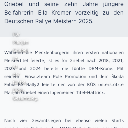
Griebel und seine zehn Jahre jüngere
Beifahrerin Ella Kremer vorzeitig zu den
Deutschen Rallye Meistern 2025.
Für
Marijan
Griebel
Während die Mecklenburgerin ihren ersten nationalen
ist
Meistertitel feierte, ist es für Griebel nach 2018, 2021,
es
2023 und 2024 bereits die fünfte DRM-Krone. Mit
der
seinem Einsatzteam Pole Promotion und dem Škoda
fünfte
Fabia RS Rally2 feierte der von der KÜS unterstützte
DRM-
Marijan Griebel einen lupenreinen Titel-Hattrick.
Gesamtsieg.
Nach vier Gesamtsiegen bei ebenso vielen Starts