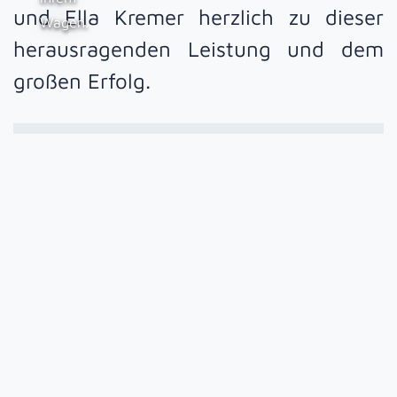
und Ella Kremer herzlich zu dieser
Wagen.
herausragenden Leistung und dem
großen Erfolg.
Aktuelle Termine
Links
Fotos zum Beitrag
Verwandte Beiträge